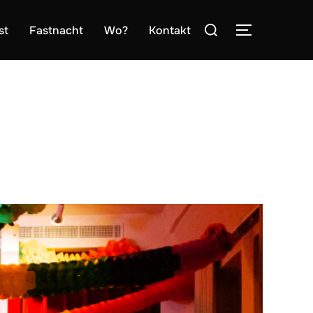
Suchen
st
Fastnacht
Wo?
Kontakt
SEITENLE
nach: