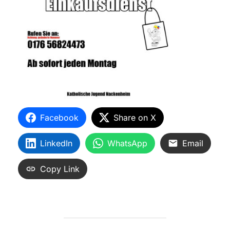
Facebook
Share on X
LinkedIn
WhatsApp
Email
Copy Link