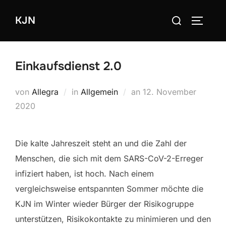
Zum
Suchen
KJN
Inhalt
SEITEN
nach:
springen
Einkaufsdienst 2.0
Veröffentlicht
von
Allegra
in
Allgemein
an
12. November
am
2020
Die kalte Jahreszeit steht an und die Zahl der
Menschen, die sich mit dem SARS-CoV-2-Erreger
infiziert haben, ist hoch. Nach einem
vergleichsweise entspannten Sommer möchte die
KJN im Winter wieder Bürger der Risikogruppe
unterstützen, Risikokontakte zu minimieren und den