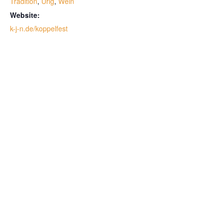
Tradition
,
Urig
,
Wein
Website:
k-j-n.de/koppelfest