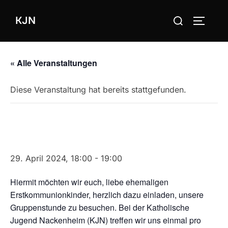
Zum
Suchen
KJN
Inhalt
SEITEN
nach:
springen
« Alle Veranstaltungen
Diese Veranstaltung hat bereits stattgefunden.
Start der neuen Gruppenstunde
2014/2015 (wöchentlich)
29. April 2024, 18:00
-
19:00
Hiermit möchten wir euch, liebe ehemaligen
Erstkommunionkinder, herzlich dazu einladen, unsere
Gruppenstunde zu besuchen. Bei der Katholische
Jugend Nackenheim (KJN) treffen wir uns einmal pro