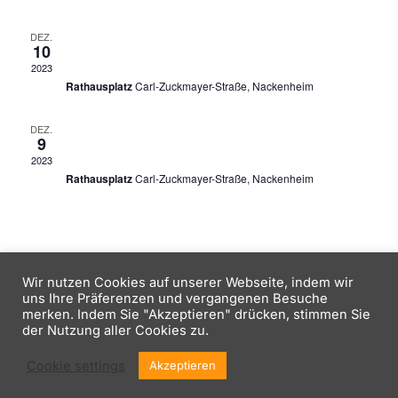
s
n
w
t
ä
10. Dezember 2023, 13:00
-
20:00
DEZ.
s
10
h
a
Nackenheimer Adventsmarkt
2023
t
l
l
Rathausplatz
Carl-Zuckmayer-Straße, Nackenheim
e
a
t
9. Dezember 2023, 18:00
-
22:00
n
DEZ.
9
u
l
Nackenheimer Adventsmarkt
.
2023
n
Rathausplatz
Carl-Zuckmayer-Straße, Nackenheim
t
g
u
A
n
n
Wir nutzen Cookies auf unserer Webseite, indem wir
s
uns Ihre Präferenzen und vergangenen Besuche
g
merken. Indem Sie "Akzeptieren" drücken, stimmen Sie
i
Copyright © 2026 Kath. Jugend Nackenheim
der Nutzung aller Cookies zu.
e
Impressum
Inspiro Theme
von
WPZOOM
c
Cookie settings
Akzeptieren
n
h