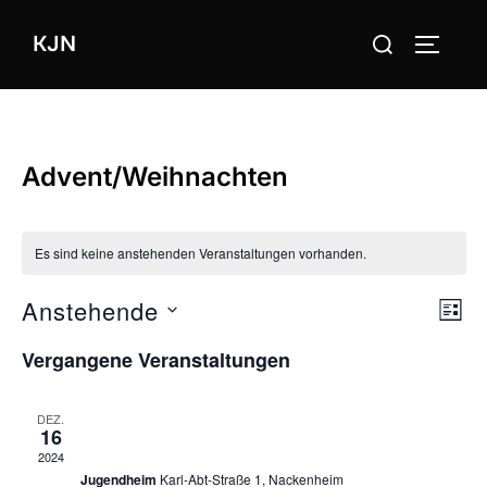
Zum
Suchen
KJN
Inhalt
SEITEN
nach:
springen
Advent/Weihnachten
Es sind keine anstehenden Veranstaltungen vorhanden.
Anstehende
V
V
SUCHE
LIST
e
D
e
Vergangene Veranstaltungen
a
r
r
t
a
16. Dezember 2024, 18:00
-
21:00
DEZ.
u
16
a
Adventsfenster
n
2024
m
Jugendheim
Karl-Abt-Straße 1, Nackenheim