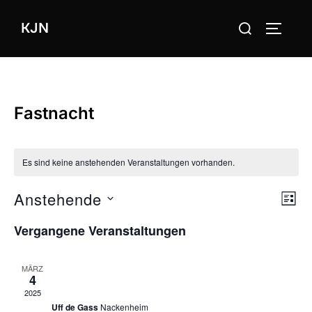
Zum
Suchen
KJN
Inhalt
SEITEN
nach:
springen
Fastnacht
Es sind keine anstehenden Veranstaltungen vorhanden.
Anstehende
V
V
SUCHE
LIST
e
D
e
Vergangene Veranstaltungen
a
r
r
t
a
4. März 2025, 13:11
-
15:00
MÄRZ
u
4
a
Fastnachtsumzug
n
2025
m
Uff de Gass
Nackenheim