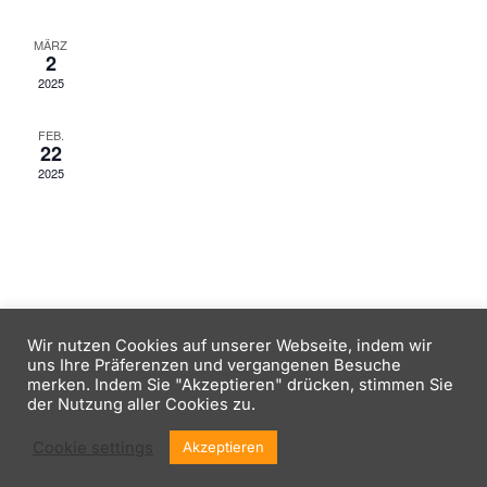
s
n
w
t
ä
2. März 2025, 18:33
-
23:00
MÄRZ
s
2
h
a
2. Fastnachtssitzung 2025
2025
t
l
l
e
22. Februar 2025, 18:33
-
23:00
FEB.
a
t
22
n
1. Fastnachtssitzung 2025
2025
u
l
.
n
t
g
u
A
n
n
Wir nutzen Cookies auf unserer Webseite, indem wir
Copyright © 2026 Kath. Jugend Nackenheim
s
uns Ihre Präferenzen und vergangenen Besuche
g
Impressum
Inspiro Theme
von
WPZOOM
merken. Indem Sie "Akzeptieren" drücken, stimmen Sie
i
der Nutzung aller Cookies zu.
e
c
Cookie settings
Akzeptieren
n
h