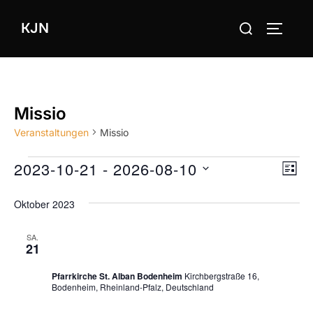
Zum
Suchen
KJN
Inhalt
SEITEN
nach:
springen
Missio
Veranstaltungen
Missio
Veranstaltungen
2023-10-21
 - 
2026-08-10
V
V
SUCHE
LIST
e
D
e
Oktober 2023
a
r
r
t
21. Oktober 2023, 19:00
-
19:30
a
SA.
21
u
Missioverkauf in Bodenheim
a
n
m
Pfarrkirche St. Alban Bodenheim
Kirchbergstraße 16,
s
n
w
Bodenheim, Rheinland-Pfalz, Deutschland
t
ä