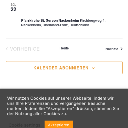
s
22. Oktober 2023, 11:30
-
12:00
SO.
h
a
22
Missioverkauf in Nackenheim
t
l
l
Pfarrkirche St. Gereon Nackenheim
Kirchbergweg 4,
e
a
t
Nackenheim, Rheinland-Pfalz, Deutschland
n
u
l
.
n
VERANSTALTUNGEN
t
VORHERIGE
Heute
Veran
Nächste
g
u
A
KALENDER ABONNIEREN
n
n
s
g
i
e
Wir nutzen Cookies auf unserer Webseite, indem wir
c
uns Ihre Präferenzen und vergangenen Besuche
n
merken. Indem Sie "Akzeptieren" drücken, stimmen Sie
h
der Nutzung aller Cookies zu.
Copyright © 2026 Kath. Jugend Nackenheim
t
S
Impressum
Inspiro Theme
von
WPZOOM
Cookie settings
Akzeptieren