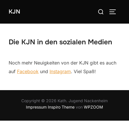
Zum
Suchen
KJN
Inhalt
SEITEN
nach:
springen
Die KJN in den sozialen Medien
Noch mehr Neuigkeiten von der KJN gibt es auch
auf
Facebook
und
Instagram
. Viel Spaß!
Copyright © 2026 Kath. Jugend Nackenheim
Impressum
Inspiro Theme
von
WPZOOM