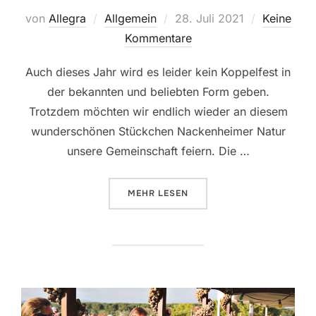
Veröffentlicht
von
Allegra
Allgemein
28. Juli 2021
Keine
am
Kommentare
Auch dieses Jahr wird es leider kein Koppelfest in
der bekannten und beliebten Form geben.
Trotzdem möchten wir endlich wieder an diesem
wunderschönen Stückchen Nackenheimer Natur
unsere Gemeinschaft feiern. Die …
ÜBER „KOMMET ZUHAUF: EIN GOT
MEHR
LESEN