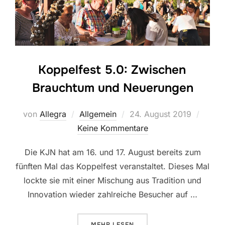
Koppelfest 5.0: Zwischen
Brauchtum und Neuerungen
Veröffentlicht
von
Allegra
Allgemein
24. August 2019
am
Keine Kommentare
Die KJN hat am 16. und 17. August bereits zum
fünften Mal das Koppelfest veranstaltet. Dieses Mal
lockte sie mit einer Mischung aus Tradition und
Innovation wieder zahlreiche Besucher auf …
ÜBER „KOPPELFEST 5.0: ZWIS
MEHR
LESEN