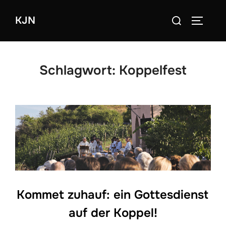
Zum
Suchen
KJN
Inhalt
SEITEN
nach:
springen
Schlagwort:
Koppelfest
Kommet zuhauf: ein Gottesdienst
auf der Koppel!