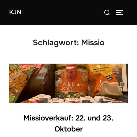
Zum
Suchen
KJN
Inhalt
SEITEN
nach:
springen
Schlagwort:
Missio
Missioverkauf: 22. und 23.
Oktober