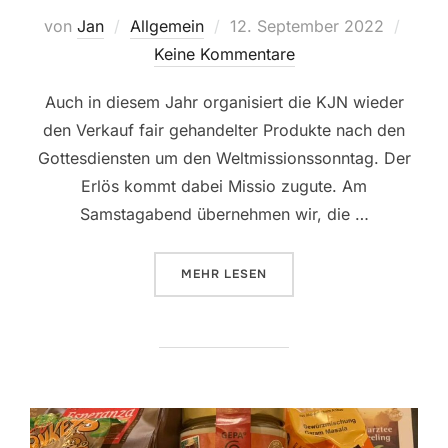
Veröffentlicht
von
Jan
Allgemein
12. September 2022
am
Keine Kommentare
Auch in diesem Jahr organisiert die KJN wieder
den Verkauf fair gehandelter Produkte nach den
Gottesdiensten um den Weltmissionssonntag. Der
Erlös kommt dabei Missio zugute. Am
Samstagabend übernehmen wir, die …
ÜBER „MISSIOVERKAUF: 22. UND 
MEHR
LESEN