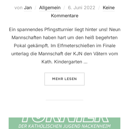
Veröffentlicht
von
Jan
Allgemein
6. Juni 2022
Keine
am
Kommentare
Ein spannendes Pfingstturnier liegt hinter uns! Neun
Mannschaften haben hart um den heiß begehrten
Pokal gekämpft. Im Elfmeterschießen im Finale
unterlag die Mannschaft der KJN den Vätern vom
Kath. Kindergarten …
ÜBER „PFINGSTTURNIER 2022: EI
MEHR
LESEN