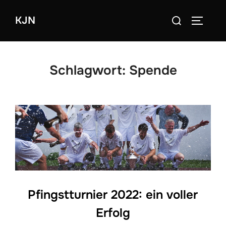
Zum
Suchen
KJN
Inhalt
SEITEN
nach:
springen
Schlagwort:
Spende
Pfingstturnier 2022: ein voller
Erfolg