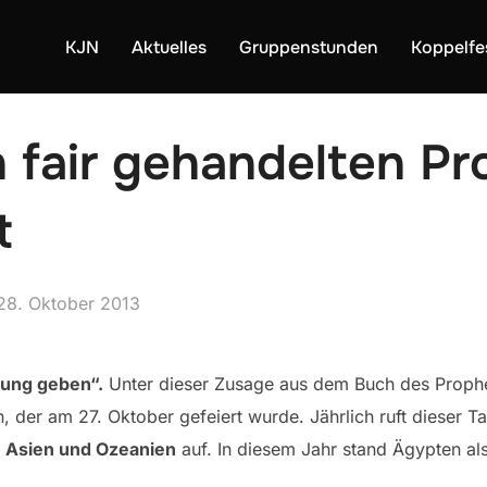
KJN
Aktuelles
Gruppenstunden
Koppelfe
 fair gehandelten P
t
Veröffentlicht
28. Oktober 2013
am
fnung geben“
.
Unter dieser Zusage aus dem Buch des Prophe
, der am 27. Oktober gefeiert wurde. Jährlich ruft dieser T
, Asien und Ozeanien
auf. In diesem Jahr stand Ägypten als