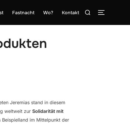
Suchen
st
Fastnacht
Wo?
Kontakt
SEITENLE
nach:
rodukten
ten Jeremias stand in diesem
ag weltweit zur
Solidarität mit
 Beispielland im Mittelpunkt der