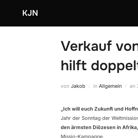
Zum
KJN
Inhalt
springen
Verkauf von
hilft doppel
von
Jakob
in
Allgemein
an
„Ich will euch Zukunft und Hof
Jahr der Sonntag der Weltmission
den ärmsten Diözesen in Afrika
Missio-Kampagne.