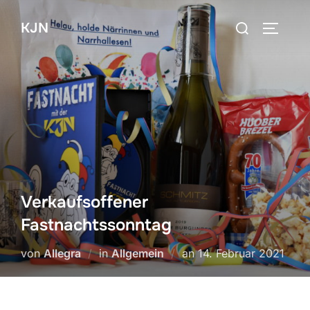
Zum
Suchen
KJN
Inhalt
SEITEN
nach:
springen
Verkaufsoffener
Fastnachtssonntag
Veröffentlicht
von
Allegra
in
Allgemein
an
14. Februar 2021
am