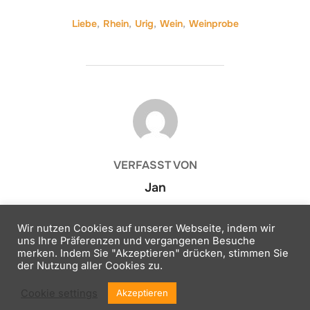
Liebe
,
Rhein
,
Urig
,
Wein
,
Weinprobe
BEITRAGSAUTOR
VERFASST VON
Jan
Wir nutzen Cookies auf unserer Webseite, indem wir
uns Ihre Präferenzen und vergangenen Besuche
merken. Indem Sie "Akzeptieren" drücken, stimmen Sie
der Nutzung aller Cookies zu.
Copyright © 2026 Kath. Jugend Nackenheim
Impressum
Inspiro Theme
von
WPZOOM
Cookie settings
Akzeptieren