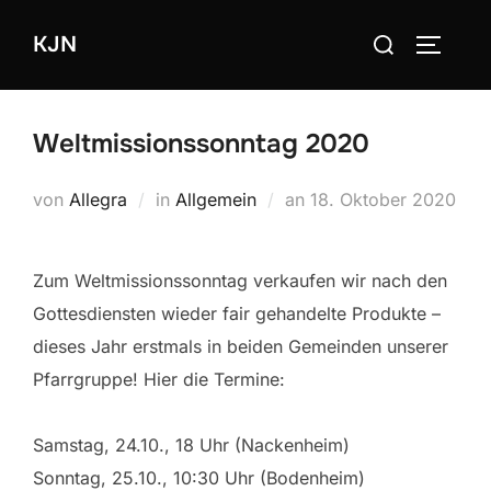
Zum
Suchen
KJN
Inhalt
SEITEN
nach:
springen
Weltmissionssonntag 2020
Veröffentlicht
von
Allegra
in
Allgemein
an
18. Oktober 2020
am
Zum Weltmissionssonntag verkaufen wir nach den
Gottesdiensten wieder fair gehandelte Produkte –
dieses Jahr erstmals in beiden Gemeinden unserer
Pfarrgruppe! Hier die Termine:
Samstag, 24.10., 18 Uhr (Nackenheim)
Sonntag, 25.10., 10:30 Uhr (Bodenheim)