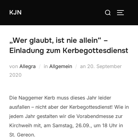
Zum
Suchen
KJN
Inhalt
SEITEN
nach:
springen
„Wer glaubt, ist nie allein“ –
Einladung zum Kerbegottesdienst
Veröffentlicht
von
Allegra
in
Allgemein
an
20. September
am
2020
Die Naggemer Kerb muss dieses Jahr leider
ausfallen – nicht aber der Kerbegottesdienst! Wie in
jedem Jahr gestalten wir die Vorabendmesse zur
Kirchweih mit, am Samstag, 26.09., um 18 Uhr in
St. Gereon.