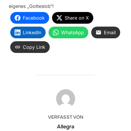
eigenes „Gotteslob“!
Facebook
Share on X
LinkedIn
WhatsApp
Email
Copy Link
BEITRAGSAUTOR
VERFASST VON
Allegra