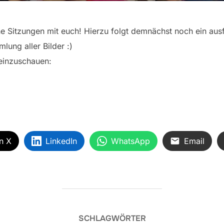
he Sitzungen mit euch! Hierzu folgt demnächst noch ein ausfü
lung aller Bilder :)
reinzuschauen:
n X
LinkedIn
WhatsApp
Email
SCHLAGWÖRTER