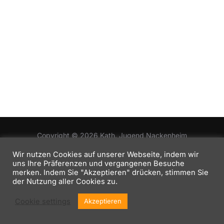
s
h
a
t
l
l
e
a
t
n
u
l
.
n
t
g
u
A
n
n
Copyright © 2026 Kath. Jugend Nackenheim
s
g
Impressum
Inspiro Theme
von
WPZOOM
Wir nutzen Cookies auf unserer Webseite, indem wir
i
uns Ihre Präferenzen und vergangenen Besuche
e
c
merken. Indem Sie "Akzeptieren" drücken, stimmen Sie
der Nutzung aller Cookies zu.
n
h
Cookie settings
Akzeptieren
t
S