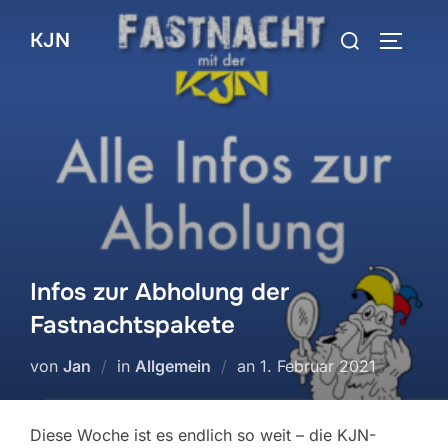
Zum
Suchen
KJN
Inhalt
SEITEN
nach:
springen
Infos zur Abholung der
Fastnachtspakete
Veröffentlicht
von
Jan
in
Allgemein
an
1. Februar 2021
am
Diese Woche ist es endlich so weit – die KJN-